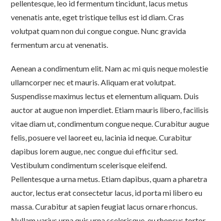
pellentesque, leo id fermentum tincidunt, lacus metus
venenatis ante, eget tristique tellus est id diam. Cras
volutpat quam non dui congue congue. Nunc gravida
fermentum arcu at venenatis.
Aenean a condimentum elit. Nam ac mi quis neque molestie
ullamcorper nec et mauris. Aliquam erat volutpat.
Suspendisse maximus lectus et elementum aliquam. Duis
auctor at augue non imperdiet. Etiam mauris libero, facilisis
vitae diam ut, condimentum congue neque. Curabitur augue
felis, posuere vel laoreet eu, lacinia id neque. Curabitur
dapibus lorem augue, nec congue dui efficitur sed.
Vestibulum condimentum scelerisque eleifend.
Pellentesque a urna metus. Etiam dapibus, quam a pharetra
auctor, lectus erat consectetur lacus, id porta mi libero eu
massa. Curabitur at sapien feugiat lacus ornare rhoncus.
Nullam varius urna quis urna scelerisque, eu rhoncus tortor