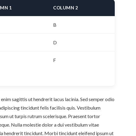
MN 1
COLUMN 2
B
D
F
enim sagittis ut hendrerit lacus lacinia. Sed semper odio
adipiscing tincidunt felis facilisis quis. Vestibulum
sum ut turpis rutrum scelerisque. Praesent tortor
neque. Nulla molestie dolor a dui vestibulum vitae
la hendrerit tincidunt. Morbi tincidunt eleifend ipsum ut