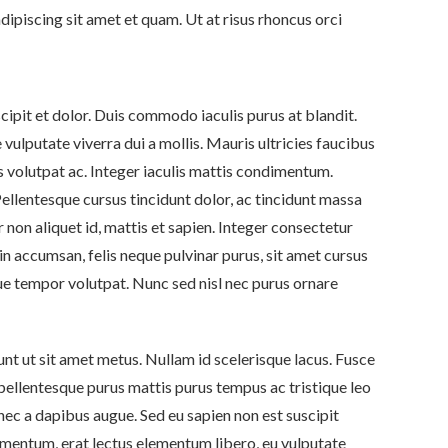
ipiscing sit amet et quam. Ut at risus rhoncus orci
scipit et dolor. Duis commodo iaculis purus at blandit.
vulputate viverra dui a mollis. Mauris ultricies faucibus
is volutpat ac. Integer iaculis mattis condimentum.
llentesque cursus tincidunt dolor, ac tincidunt massa
 non aliquet id, mattis et sapien. Integer consectetur
in accumsan, felis neque pulvinar purus, sit amet cursus
gue tempor volutpat. Nunc sed nisl nec purus ornare
unt ut sit amet metus. Nullam id scelerisque lacus. Fusce
pellentesque purus mattis purus tempus ac tristique leo
Donec a dapibus augue. Sed eu sapien non est suscipit
entum, erat lectus elementum libero, eu vulputate