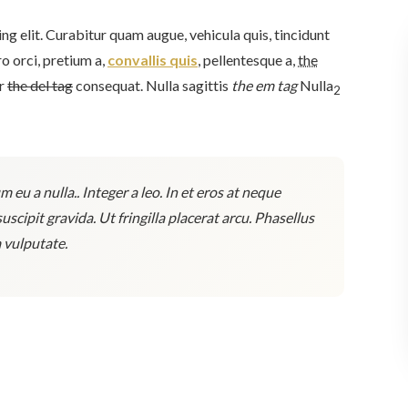
g elit. Curabitur quam augue, vehicula quis, tincidunt
ero orci, pretium a,
convallis quis
, pellentesque a,
the
or
the del tag
consequat. Nulla sagittis
the em tag
Nulla
2
eu a nulla.. Integer a leo. In et eros at neque
scipit gravida. Ut fringilla placerat arcu. Phasellus
a vulputate.