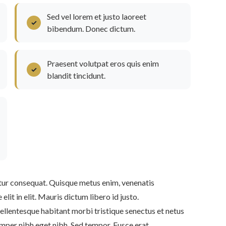
Sed vel lorem et justo laoreet
bibendum. Donec dictum.
Praesent volutpat eros quis enim
blandit tincidunt.
bitur consequat. Quisque metus enim, venenatis
elit in elit. Mauris dictum libero id justo.
 Pellentesque habitant morbi tristique senectus et netus
mper nibh eget nibh. Sed tempor. Fusce erat.