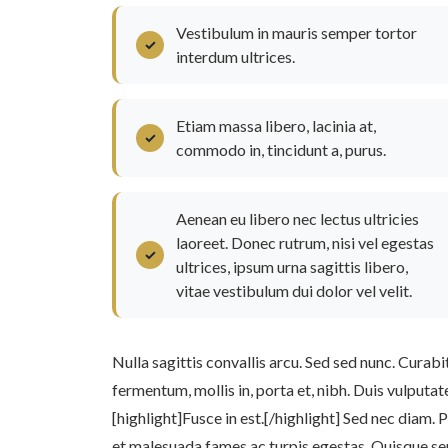
Vestibulum in mauris semper tortor
interdum ultrices.
Etiam massa libero, lacinia at,
commodo in, tincidunt a, purus.
Aenean eu libero nec lectus ultricies
laoreet. Donec rutrum, nisi vel egestas
ultrices, ipsum urna sagittis libero,
vitae vestibulum dui dolor vel velit.
Nulla sagittis convallis arcu. Sed sed nunc. Cura
fermentum, mollis in, porta et, nibh. Duis vulputate 
[highlight]Fusce in est.[/highlight] Sed nec diam.
et malesuada fames ac turpis egestas. Quisque se