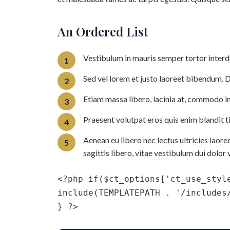
An Ordered List
Vestibulum in mauris semper tortor interd
Sed vel lorem et justo laoreet bibendum. 
Etiam massa libero, lacinia at, commodo in,
Praesent volutpat eros quis enim blandit t
Aenean eu libero nec lectus ultricies laore
sagittis libero, vitae vestibulum dui dolor v
<?php if($ct_options['ct_use_style
include(TEMPLATEPATH . '/includes/
} ?>