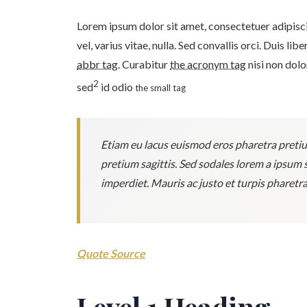
Lorem ipsum dolor sit amet, consectetuer adipiscin
vel, varius vitae, nulla. Sed convallis orci. Duis lib
abbr tag
. Curabitur
the acronym tag
nisi non dol
2
sed
id odio
the small tag
Etiam eu lacus euismod eros pharetra pretium 
pretium sagittis. Sed sodales lorem a ipsum su
imperdiet. Mauris ac justo et turpis pharetr
Quote Source
Level 1 Heading