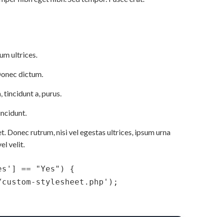
um ultrices.
Donec dictum.
 tincidunt a, purus.
incidunt.
et. Donec rutrum, nisi vel egestas ultrices, ipsum urna
el velit.
s'] == "Yes") {

custom-stylesheet.php');
