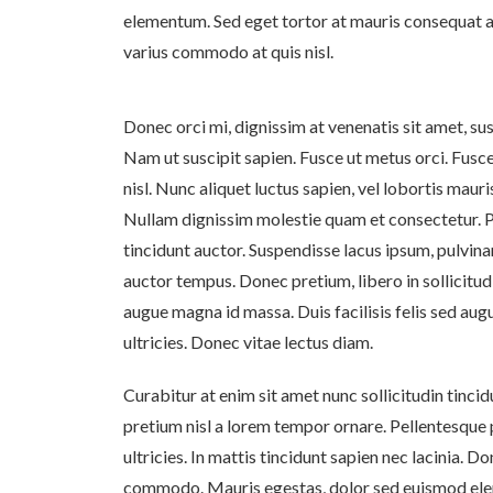
elementum. Sed eget tortor at mauris consequat ad
varius commodo at quis nisl.
Donec orci mi, dignissim at venenatis sit amet, su
Nam ut suscipit sapien. Fusce ut metus orci. Fusce 
nisl. Nunc aliquet luctus sapien, vel lobortis maur
Nullam dignissim molestie quam et consectetur. Pe
tincidunt auctor. Suspendisse lacus ipsum, pulvinar
auctor tempus. Donec pretium, libero in sollicitud
augue magna id massa. Duis facilisis felis sed au
ultricies. Donec vitae lectus diam.
Curabitur at enim sit amet nunc sollicitudin tincid
pretium nisl a lorem tempor ornare. Pellentesque 
ultricies. In mattis tincidunt sapien nec lacinia. 
commodo. Mauris egestas, dolor sed euismod elem