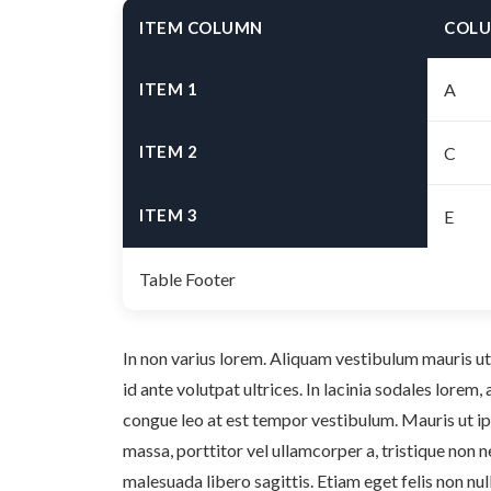
ITEM COLUMN
COLU
ITEM 1
A
ITEM 2
C
ITEM 3
E
Table Footer
In non varius lorem. Aliquam vestibulum mauris ut 
id ante volutpat ultrices. In lacinia sodales lorem, 
congue leo at est tempor vestibulum. Mauris ut ip
massa, porttitor vel ullamcorper a, tristique non 
malesuada libero sagittis. Etiam eget felis non nul