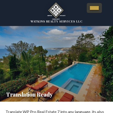
WATKINS REALTY SERVICES LLC
Translation Ready
Translate WP Pro Real Estate 7 into any language, its also